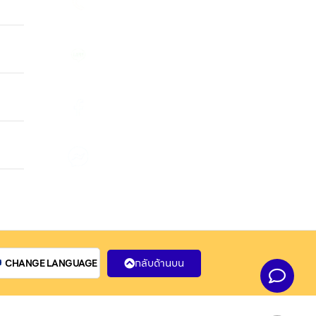
ด้ ให้
082 246 9555
สินค้า
แอดไลน์ คลิก
อถือได้
@2plus
นำ
ร็ว
Facebook คลิก
รับจำนำไอโฟน
้าไอที
ด้ ให้
ส่งข้อความ
รับจำนำไอโฟน
กลับด้านบน
CHANGE LANGUAGE
ติดต่อเรา