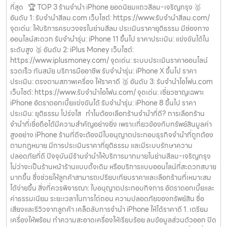
ที่สุด 🏆 TOP 3 ร้านจำนำ iPhone ยอดนิยมแถวสีลม-เจริญกรุง 🥇
อันดับ 1: รับจำนำสีลม.com เว็บไซต์: https://www.รับจํานําสีลม.com/
จุดเด่น: ให้บริการครบวงจรในย่านสีลม ประเมินราคายุติธรรม มีช่องทาง
ออนไลน์สะดวก รับจำนำรุ่น: iPhone 11 ขึ้นไป ราคาประเมิน: แข่งขันได้ใน
ระดับสูง 🥈 อันดับ 2: iPlus Money เว็บไซต์:
https://www.iplusmoney.com/ จุดเด่น: ระบบประเมินราคาออนไลน์
รวดเร็ว ทันสมัย บริการมืออาชีพ รับจำนำรุ่น: iPhone X ขึ้นไป ราคา
ประเมิน: ตรงตามสภาพเครื่อง ให้ราคาดี 🥉 อันดับ 3: รับจำนำไอโฟน.com
เว็บไซต์: https://www.รับจํานําไอโฟน.com/ จุดเด่น: เชี่ยวชาญเฉพาะ
iPhone อัตราดอกเบี้ยแข่งขันได้ รับจำนำรุ่น: iPhone 8 ขึ้นไป ราคา
ประเมิน: ยุติธรรม โปร่งใส ทำไมต้องเลือกร้านจำนำที่ดี? การเลือกร้าน
จำนำที่เชื่อถือได้มีความสำคัญอย่างยิ่ง เพราะเกี่ยวข้องกับทรัพย์สินมูลค่า
สูงอย่าง iPhone ร้านที่ดีจะต้องมีใบอนุญาตประกอบธุรกิจจำนำที่ถูกต้อง
ตามกฎหมาย มีการประเมินราคาที่ยุติธรรม และมีระบบรักษาความ
ปลอดภัยที่ดี ปัจจุบันมีร้านจำนำให้บริการมากมายในย่านสีลม-เจริญกรุง
ไม่ว่าจะเป็นร้านหน้าร้านแบบดั้งเดิม หรือบริการแบบออนไลน์ที่สะดวกสบาย
มากขึ้น ซึ่งช่วยให้ลูกค้าสามารถเปรียบเทียบราคาและเลือกร้านที่เหมาะสม
ได้ง่ายขึ้น สิ่งที่ควรพิจารณา: ใบอนุญาตประกอบกิจการ อัตราดอกเบี้ยและ
ค่าธรรมเนียม ระยะเวลาในการไถ่ถอน ความปลอดภัยของทรัพย์สิน ชื่อ
เสียงและรีวิวจากลูกค้า เคล็ดลับการจำนำ iPhone ให้ได้ราคาดี 1. เตรียม
เครื่องให้พร้อม ทำความสะอาดเครื่องให้เรียบร้อย ลบข้อมูลส่วนตัวออก ปิด