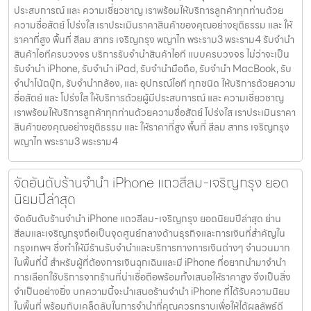
ประสบการณ์ และ ความเชี่ยวชาญ เราพร้อมให้บริการลูกค้าทุกท่านด้วย
ความซื่อสัตย์ โปร่งใส เราประเมินราคาสินค้าของคุณอย่างยุติธรรม และ ให้
ราคาที่สูง พื้นที่ สีลม สาทร เจริญกรุง พญาไท พระราม3 พระราม4 รับจำนำ
สินค้าไอทีครบวงจร บริการรับจำนำสินค้าไอที แบบครบวงจร ไม่ว่าจะเป็น
รับจำนำ iPhone, รับจำนำ iPad, รับจำนำมือถือ, รับจำนำ MacBook, รับ
จำนำโน้ตบุ๊ก, รับจำนำกล้อง, และ อุปกรณ์ไอที ทุกชนิด ให้บริการด้วยความ
ซื่อสัตย์ และ โปร่งใส ให้บริการด้วยผู้มีประสบการณ์ และ ความเชี่ยวชาญ
เราพร้อมให้บริการลูกค้าทุกท่านด้วยความซื่อสัตย์ โปร่งใส เราประเมินราคา
สินค้าของคุณอย่างยุติธรรม และ ให้ราคาที่สูง พื้นที่ สีลม สาทร เจริญกรุง
พญาไท พระราม3 พระราม4
จัดอันดับร้านจำนำ iPhone แถวสีลม-เจริญกรุง ยอด
นิยมปีล่าสุด
จัดอันดับร้านจำนำ iPhone แถวสีลม-เจริญกรุง ยอดนิยมปีล่าสุด ย่าน
สีลมและเจริญกรุงถือเป็นจุดศูนย์กลางด้านธุรกิจและการเงินที่สำคัญใน
กรุงเทพฯ ซึ่งทำให้มีร้านรับจำนำและบริการทางการเงินต่างๆ จำนวนมาก
ในพื้นที่นี้ สำหรับผู้ที่ต้องการเงินฉุกเฉินและมี iPhone ที่อยากนำมาจำนำ
การเลือกใช้บริการจากร้านที่น่าเชื่อถือพร้อมทั้งเสนอให้ราคาสูง จึงเป็นสิ่ง
จำเป็นอย่างยิ่ง บทความนี้จะนำเสนอร้านจำนำ iPhone ที่ได้รับความนิยม
ในพื้นที่ พร้อมกับเคล็ดลับในการจำนำที่คุณควรทราบเพื่อให้ได้ผลลัพธ์ดี