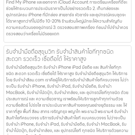
Find My iPhone และออกจาก iCloud Account การเตรียมเครื่องที่ดีจะ
ช่วยให้กระบวนการประเมินราคาเป็นไปอย่างรวดเร็ว 2. เก็บกล่องและ
อุปกรณ์ครบ iPhone ที่มีกล่อง สายชาร์จ หัวชาร์จ และอุปกรณ์ครบชุดจะ
ได้ราคาสูงกว่าที่ไม่มีถึง 10-20% ร้านส่วนใหญ่มักจะให้ความสำคัญกับ
ความครบถ้วนของอุปกรณ์ 3. ตรวจสอบสภาพเครื่อง ก่อนนำไปจำนำควร
ตรวจสอบว่าเครื่องไม่มีรอยแตก
รับจำนำมือถือสุขุมวิท รับจำนำสินค้าไอทีทุกชนิด
สะดวก รวดเร็ว เชื่อถือได้ ให้ราคาสูง
รับจำนำมือถือสุขุมวิท รับจำนำ iPhone iPad มือถือ และ สินค้าไอทีทุก
ชนิด สะดวก รวดเร็ว เชื่อถือได้ ให้ราคาสูง รับจำนำมือถือสุขุมวิท ให้บริการ
โดย รับจํานําสีลม.com เราคือผู้ให้บริการรับจำนำสินค้าไอทีครบวงจร ไม่ว่า
จะเป็น รับจำนำ iPhone, รับจำนำ iPad, รับจำนำมือถือ, รับจำนำ
MacBook, รับจำนำโน้ตบุ๊ก, รับจำนำกล้อง, และ อุปกรณ์ไอทีทุกชนิด ด้วย
ประสบการณ์ และ ความเชี่ยวชาญ เราพร้อมให้บริการลูกค้าทุกท่านด้วย
ความซื่อสัตย์ โปร่งใส เราประเมินราคาสินค้าของคุณอย่างยุติธรรม และ ให้
ราคาที่สูง พื้นที่ สีลม สาทร เจริญกรุง พญาไท พระราม3 พระราม4 รับจำนำ
สินค้าไอทีครบวงจร บริการรับจำนำสินค้าไอที แบบครบวงจร ไม่ว่าจะเป็น
รับจำนำ iPhone, รับจำนำ iPad, รับจำนำมือถือ, รับจำนำ MacBook, รับ
จำนำโน้ตบุ๊ก, รับจำนำกล้อง, และ อุปกรณ์ไอที ทุกชนิด ให้บริการด้วยความ