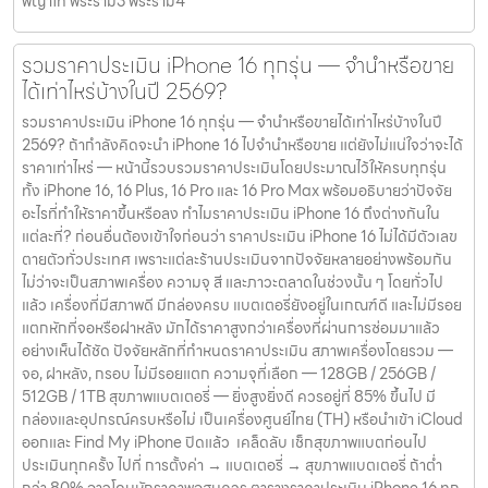
พญาไท พระราม3 พระราม4
รวมราคาประเมิน iPhone 16 ทุกรุ่น — จำนำหรือขาย
ได้เท่าไหร่บ้างในปี 2569?
รวมราคาประเมิน iPhone 16 ทุกรุ่น — จำนำหรือขายได้เท่าไหร่บ้างในปี
2569? ถ้ากำลังคิดจะนำ iPhone 16 ไปจำนำหรือขาย แต่ยังไม่แน่ใจว่าจะได้
ราคาเท่าไหร่ — หน้านี้รวบรวมราคาประเมินโดยประมาณไว้ให้ครบทุกรุ่น
ทั้ง iPhone 16, 16 Plus, 16 Pro และ 16 Pro Max พร้อมอธิบายว่าปัจจัย
อะไรที่ทำให้ราคาขึ้นหรือลง ทำไมราคาประเมิน iPhone 16 ถึงต่างกันใน
แต่ละที่? ก่อนอื่นต้องเข้าใจก่อนว่า ราคาประเมิน iPhone 16 ไม่ได้มีตัวเลข
ตายตัวทั่วประเทศ เพราะแต่ละร้านประเมินจากปัจจัยหลายอย่างพร้อมกัน
ไม่ว่าจะเป็นสภาพเครื่อง ความจุ สี และภาวะตลาดในช่วงนั้น ๆ โดยทั่วไป
แล้ว เครื่องที่มีสภาพดี มีกล่องครบ แบตเตอรี่ยังอยู่ในเกณฑ์ดี และไม่มีรอย
แตกหักที่จอหรือฝาหลัง มักได้ราคาสูงกว่าเครื่องที่ผ่านการซ่อมมาแล้ว
อย่างเห็นได้ชัด ปัจจัยหลักที่กำหนดราคาประเมิน สภาพเครื่องโดยรวม —
จอ, ฝาหลัง, กรอบ ไม่มีรอยแตก ความจุที่เลือก — 128GB / 256GB /
512GB / 1TB สุขภาพแบตเตอรี่ — ยิ่งสูงยิ่งดี ควรอยู่ที่ 85% ขึ้นไป มี
กล่องและอุปกรณ์ครบหรือไม่ เป็นเครื่องศูนย์ไทย (TH) หรือนำเข้า iCloud
ออกและ Find My iPhone ปิดแล้ว เคล็ดลับ เช็กสุขภาพแบตก่อนไป
ประเมินทุกครั้ง ไปที่ การตั้งค่า → แบตเตอรี่ → สุขภาพแบตเตอรี่ ถ้าต่ำ