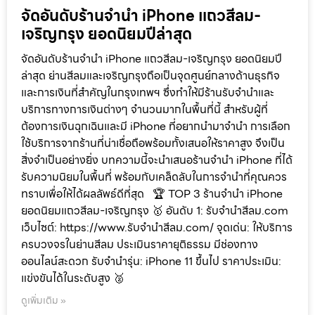
จัดอันดับร้านจำนำ iPhone แถวสีลม-
เจริญกรุง ยอดนิยมปีล่าสุด
จัดอันดับร้านจำนำ iPhone แถวสีลม-เจริญกรุง ยอดนิยมปี
ล่าสุด ย่านสีลมและเจริญกรุงถือเป็นจุดศูนย์กลางด้านธุรกิจ
และการเงินที่สำคัญในกรุงเทพฯ ซึ่งทำให้มีร้านรับจำนำและ
บริการทางการเงินต่างๆ จำนวนมากในพื้นที่นี้ สำหรับผู้ที่
ต้องการเงินฉุกเฉินและมี iPhone ที่อยากนำมาจำนำ การเลือก
ใช้บริการจากร้านที่น่าเชื่อถือพร้อมทั้งเสนอให้ราคาสูง จึงเป็น
สิ่งจำเป็นอย่างยิ่ง บทความนี้จะนำเสนอร้านจำนำ iPhone ที่ได้
รับความนิยมในพื้นที่ พร้อมกับเคล็ดลับในการจำนำที่คุณควร
ทราบเพื่อให้ได้ผลลัพธ์ดีที่สุด 🏆 TOP 3 ร้านจำนำ iPhone
ยอดนิยมแถวสีลม-เจริญกรุง 🥇 อันดับ 1: รับจำนำสีลม.com
เว็บไซต์: https://www.รับจํานําสีลม.com/ จุดเด่น: ให้บริการ
ครบวงจรในย่านสีลม ประเมินราคายุติธรรม มีช่องทาง
ออนไลน์สะดวก รับจำนำรุ่น: iPhone 11 ขึ้นไป ราคาประเมิน:
แข่งขันได้ในระดับสูง 🥈
ดูเพิ่มเติม »