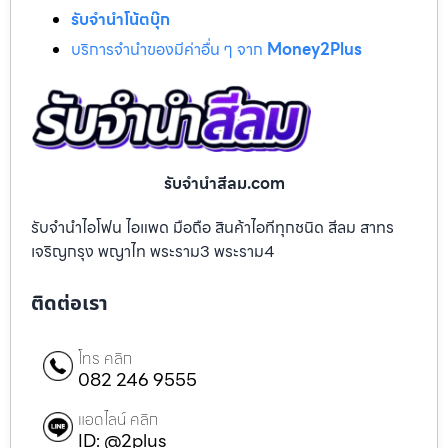
รับจำนำโน้ตบุ๊ก
บริการจำนำของมีค่าอื่น ๆ จาก
Money2Plus
รับจํานําสีลม.com
รับจำนำไอโฟน ไอแพด มือถือ สินค้าไอทีทุกชนิด สีลม สาทร
เจริญกรุง พญาไท พระราม3 พระราม4
ติดต่อเรา
โทร คลิก
082 246 9555
แอดไลน์ คลิก
ID: @2plus