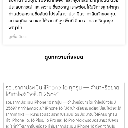
รับจำนำโน๊ตบุ๊ก, รับจำนำกล้อง, และ อุปกรณ์ไอทีทุกชนิด ด้วย
ประสบการณ์ และ ความเชี่ยวชาญ เราพร้อมให้บริการลูกค้าทุก
ท่านด้วยความซื่อสัตย์ โปร่งใส เราประเมินราคาสินค้าของคุณ
อย่างยุติธรรม และ ให้ราคาที่สูง พื้นที่ สีลม สาทร เจริญกรุง
พญาไท
ดูเพิ่มเติม »
ดูบทความทั้งหมด
รวมราคาประเมิน iPhone 16 ทุกรุ่น — จำนำหรือขาย
ได้เท่าไหร่บ้างในปี 2569?
รวมราคาประเมิน iPhone 16 ทุกรุ่น — จำนำหรือขายได้เท่าไหร่บ้างในปี
2569? ถ้ากำลังคิดจะนำ iPhone 16 ไปจำนำหรือขาย แต่ยังไม่แน่ใจว่าจะได้
ราคาเท่าไหร่ — หน้านี้รวบรวมราคาประเมินโดยประมาณไว้ให้ครบทุกรุ่น
ทั้ง iPhone 16, 16 Plus, 16 Pro และ 16 Pro Max พร้อมอธิบายว่าปัจจัย
อะไรที่ทำให้ราคาขึ้นหรือลง ทำไมราคาประเมิน iPhone 16 ถึงต่างกันใน