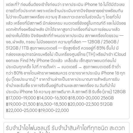
แต่ละที่? ก่อนอื่นต้องเข้าใจก่อนว่า ราคาประเมิน iPhone 16 ไม่ได้มีตัวเลข
ตายตัวทั่วประเทศ เพราะแต่ละร้านประเมินจากปัจจัยหลายอย่างพร้อมกัน
ไม่ว่าจะเป็นสภาพเครื่อง ความจุ สี และภาวะตลาดในช่วงนั้น ๆ โดยทั่วไป
แล้ว เครื่องที่มีสภาพดี มีกล่องครบ แบตเตอรี่ยังอยู่ในเกณฑ์ดี และไม่มีรอย
แตกหักที่จอหรือฝาหลัง มักได้ราคาสูงกว่าเครื่องที่ผ่านการซ่อมมาแล้ว
อย่างเห็นได้ชัด ปัจจัยหลักที่กำหนดราคาประเมิน สภาพเครื่องโดยรวม —
จอ, ฝาหลัง, กรอบ ไม่มีรอยแตก ความจุที่เลือก — 128GB / 256GB /
512GB / 1TB สุขภาพแบตเตอรี่ — ยิ่งสูงยิ่งดี ควรอยู่ที่ 85% ขึ้นไป มี
กล่องและอุปกรณ์ครบหรือไม่ เป็นเครื่องศูนย์ไทย (TH) หรือนำเข้า iCloud
ออกและ Find My iPhone ปิดแล้ว เคล็ดลับ เช็กสุขภาพแบตก่อนไป
ประเมินทุกครั้ง ไปที่ การตั้งค่า → แบตเตอรี่ → สุขภาพแบตเตอรี่ ถ้าต่ำ
กว่า 80% อาจโดนหักราคาพอสมควร ตารางราคาประเมิน iPhone 16 ทุก
รุ่น (โดยประมาณ) * ราคาด้านล่างเป็นราคาประมาณการสำหรับการรับ
จำนำและรับซื้อ ราคาจริงขึ้นอยู่กับร้านและสภาพเครื่อง ณ วันที่นำไป
ประเมิน iPhone 16 ความจุ สภาพดีมาก A สภาพดี B รับซื้อ (ขาย) 128GB
฿17,000–19,000 ฿14,000–16,500 ฿18,000–20,000 256GB
฿19,000–21,500 ฿16,500–18,500 ฿20,000–22,500 512GB
฿22,000–25,000 ฿19,000–22,000
รับจำนำไอโฟนชลบุรี รับจำนำสินค้าไอทีทุกชนิด สะดวก