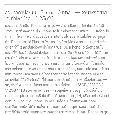
รวมราคาประเมิน iPhone 16 ทุกรุ่น — จำนำหรือขาย
ได้เท่าไหร่บ้างในปี 2569?
รวมราคาประเมิน iPhone 16 ทุกรุ่น — จำนำหรือขายได้เท่าไหร่บ้างในปี
2569? ถ้ากำลังคิดจะนำ iPhone 16 ไปจำนำหรือขาย แต่ยังไม่แน่ใจว่าจะได้
ราคาเท่าไหร่ — หน้านี้รวบรวมราคาประเมินโดยประมาณไว้ให้ครบทุกรุ่น
ทั้ง iPhone 16, 16 Plus, 16 Pro และ 16 Pro Max พร้อมอธิบายว่าปัจจัย
อะไรที่ทำให้ราคาขึ้นหรือลง ทำไมราคาประเมิน iPhone 16 ถึงต่างกันใน
แต่ละที่? ก่อนอื่นต้องเข้าใจก่อนว่า ราคาประเมิน iPhone 16 ไม่ได้มีตัวเลข
ตายตัวทั่วประเทศ เพราะแต่ละร้านประเมินจากปัจจัยหลายอย่างพร้อมกัน
ไม่ว่าจะเป็นสภาพเครื่อง ความจุ สี และภาวะตลาดในช่วงนั้น ๆ โดยทั่วไป
แล้ว เครื่องที่มีสภาพดี มีกล่องครบ แบตเตอรี่ยังอยู่ในเกณฑ์ดี และไม่มีรอย
แตกหักที่จอหรือฝาหลัง มักได้ราคาสูงกว่าเครื่องที่ผ่านการซ่อมมาแล้ว
อย่างเห็นได้ชัด ปัจจัยหลักที่กำหนดราคาประเมิน สภาพเครื่องโดยรวม —
จอ, ฝาหลัง, กรอบ ไม่มีรอยแตก ความจุที่เลือก — 128GB / 256GB /
512GB / 1TB สุขภาพแบตเตอรี่ — ยิ่งสูงยิ่งดี ควรอยู่ที่ 85% ขึ้นไป มี
กล่องและอุปกรณ์ครบหรือไม่ เป็นเครื่องศูนย์ไทย (TH) หรือนำเข้า iCloud
ออกและ Find My iPhone ปิดแล้ว เคล็ดลับ เช็กสุขภาพแบตก่อนไป
ประเมินทุกครั้ง ไปที่ การตั้งค่า → แบตเตอรี่ → สุขภาพแบตเตอรี่ ถ้าต่ำ
กว่า 80% อาจโดนหักราคาพอสมควร ตารางราคาประเมิน iPhone 16 ทุก