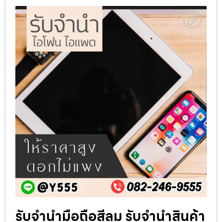
รับจำนำมือถือสีลม รับจำนำสินค้า