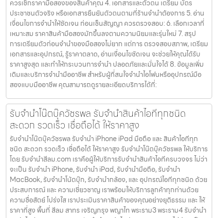
ควรเช็กราคามือสองของสินค้าคุณ 4. เอกสารและตัวตน เตรียม บัตร
ประชาชนตัวจริง หรือเอกสารยืนยันตัวตนตามที่ร้านจำนำต้องการ 5. อ่าน
เงื่อนไขการจำนำให้ชัดเจน ก่อนเซ็นสัญญา ควรตรวจสอบ: 6. เลือกเวลาที่
เหมาะสม ราคาสินค้ามือสองมักขึ้นลงตามความนิยมและรุ่นใหม่ 7. สรุป
การเตรียมตัวก่อนจำนำของมือสองไม่ยาก แต่การ ตรวจสอบสภาพ, เตรียม
เอกสารและอุปกรณ์, รู้ราคาตลาด, อ่านเงื่อนไขชัดเจน จะช่วยให้คุณได้รับ
ราคาสูงสุด และทำให้กระบวนการจำนำ ปลอดภัยและมั่นใจได้ 8. ข้อมูลเพิ่ม
เติมและบริการจำนำมืออาชีพ สำหรับผู้ที่สนใจจำนำไอโฟนหรืออุปกรณ์มือ
สองแบบมืออาชีพ คุณสามารถดูรายละเอียดบริการได้ที่:
รับจำนำโน๊ตบุ๊ควัชรพล รับจำนำสินค้าไอทีทุกชนิด
สะดวก รวดเร็ว เชื่อถือได้ ให้ราคาสูง
รับจำนำโน๊ตบุ๊ควัชรพล รับจำนำ iPhone iPad มือถือ และ สินค้าไอทีทุก
ชนิด สะดวก รวดเร็ว เชื่อถือได้ ให้ราคาสูง รับจำนำโน๊ตบุ๊ควัชรพล ให้บริการ
โดย รับจํานําสีลม.com เราคือผู้ให้บริการรับจำนำสินค้าไอทีครบวงจร ไม่ว่า
จะเป็น รับจำนำ iPhone, รับจำนำ iPad, รับจำนำมือถือ, รับจำนำ
MacBook, รับจำนำโน้ตบุ๊ก, รับจำนำกล้อง, และ อุปกรณ์ไอทีทุกชนิด ด้วย
ประสบการณ์ และ ความเชี่ยวชาญ เราพร้อมให้บริการลูกค้าทุกท่านด้วย
ความซื่อสัตย์ โปร่งใส เราประเมินราคาสินค้าของคุณอย่างยุติธรรม และ ให้
ราคาที่สูง พื้นที่ สีลม สาทร เจริญกรุง พญาไท พระราม3 พระราม4 รับจำนำ