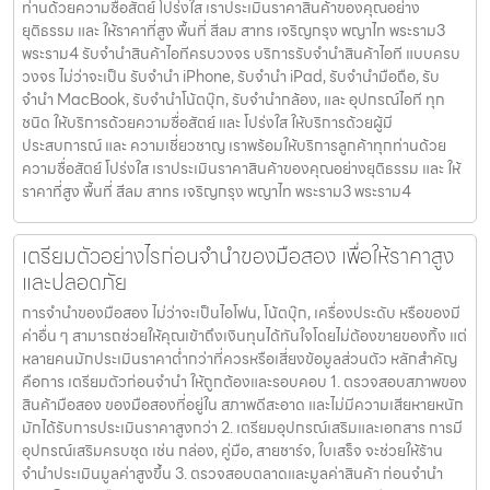
ท่านด้วยความซื่อสัตย์ โปร่งใส เราประเมินราคาสินค้าของคุณอย่าง
ยุติธรรม และ ให้ราคาที่สูง พื้นที่ สีลม สาทร เจริญกรุง พญาไท พระราม3
พระราม4 รับจำนำสินค้าไอทีครบวงจร บริการรับจำนำสินค้าไอที แบบครบ
วงจร ไม่ว่าจะเป็น รับจำนำ iPhone, รับจำนำ iPad, รับจำนำมือถือ, รับ
จำนำ MacBook, รับจำนำโน้ตบุ๊ก, รับจำนำกล้อง, และ อุปกรณ์ไอที ทุก
ชนิด ให้บริการด้วยความซื่อสัตย์ และ โปร่งใส ให้บริการด้วยผู้มี
ประสบการณ์ และ ความเชี่ยวชาญ เราพร้อมให้บริการลูกค้าทุกท่านด้วย
ความซื่อสัตย์ โปร่งใส เราประเมินราคาสินค้าของคุณอย่างยุติธรรม และ ให้
ราคาที่สูง พื้นที่ สีลม สาทร เจริญกรุง พญาไท พระราม3 พระราม4
เตรียมตัวอย่างไรก่อนจำนำของมือสอง เพื่อให้ราคาสูง
และปลอดภัย
การจำนำของมือสอง ไม่ว่าจะเป็นไอโฟน, โน้ตบุ๊ก, เครื่องประดับ หรือของมี
ค่าอื่น ๆ สามารถช่วยให้คุณเข้าถึงเงินทุนได้ทันใจโดยไม่ต้องขายของทิ้ง แต่
หลายคนมักประเมินราคาต่ำกว่าที่ควรหรือเสี่ยงข้อมูลส่วนตัว หลักสำคัญ
คือการ เตรียมตัวก่อนจำนำ ให้ถูกต้องและรอบคอบ 1. ตรวจสอบสภาพของ
สินค้ามือสอง ของมือสองที่อยู่ใน สภาพดีสะอาด และไม่มีความเสียหายหนัก
มักได้รับการประเมินราคาสูงกว่า 2. เตรียมอุปกรณ์เสริมและเอกสาร การมี
อุปกรณ์เสริมครบชุด เช่น กล่อง, คู่มือ, สายชาร์จ, ใบเสร็จ จะช่วยให้ร้าน
จำนำประเมินมูลค่าสูงขึ้น 3. ตรวจสอบตลาดและมูลค่าสินค้า ก่อนจำนำ