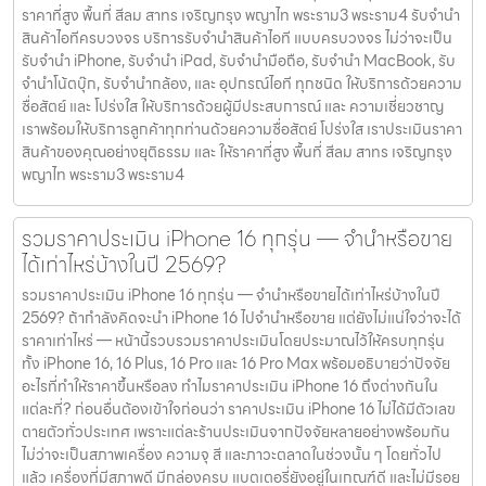
ราคาที่สูง พื้นที่ สีลม สาทร เจริญกรุง พญาไท พระราม3 พระราม4 รับจำนำ
สินค้าไอทีครบวงจร บริการรับจำนำสินค้าไอที แบบครบวงจร ไม่ว่าจะเป็น
รับจำนำ iPhone, รับจำนำ iPad, รับจำนำมือถือ, รับจำนำ MacBook, รับ
จำนำโน้ตบุ๊ก, รับจำนำกล้อง, และ อุปกรณ์ไอที ทุกชนิด ให้บริการด้วยความ
ซื่อสัตย์ และ โปร่งใส ให้บริการด้วยผู้มีประสบการณ์ และ ความเชี่ยวชาญ
เราพร้อมให้บริการลูกค้าทุกท่านด้วยความซื่อสัตย์ โปร่งใส เราประเมินราคา
สินค้าของคุณอย่างยุติธรรม และ ให้ราคาที่สูง พื้นที่ สีลม สาทร เจริญกรุง
พญาไท พระราม3 พระราม4
รวมราคาประเมิน iPhone 16 ทุกรุ่น — จำนำหรือขาย
ได้เท่าไหร่บ้างในปี 2569?
รวมราคาประเมิน iPhone 16 ทุกรุ่น — จำนำหรือขายได้เท่าไหร่บ้างในปี
2569? ถ้ากำลังคิดจะนำ iPhone 16 ไปจำนำหรือขาย แต่ยังไม่แน่ใจว่าจะได้
ราคาเท่าไหร่ — หน้านี้รวบรวมราคาประเมินโดยประมาณไว้ให้ครบทุกรุ่น
ทั้ง iPhone 16, 16 Plus, 16 Pro และ 16 Pro Max พร้อมอธิบายว่าปัจจัย
อะไรที่ทำให้ราคาขึ้นหรือลง ทำไมราคาประเมิน iPhone 16 ถึงต่างกันใน
แต่ละที่? ก่อนอื่นต้องเข้าใจก่อนว่า ราคาประเมิน iPhone 16 ไม่ได้มีตัวเลข
ตายตัวทั่วประเทศ เพราะแต่ละร้านประเมินจากปัจจัยหลายอย่างพร้อมกัน
ไม่ว่าจะเป็นสภาพเครื่อง ความจุ สี และภาวะตลาดในช่วงนั้น ๆ โดยทั่วไป
แล้ว เครื่องที่มีสภาพดี มีกล่องครบ แบตเตอรี่ยังอยู่ในเกณฑ์ดี และไม่มีรอย