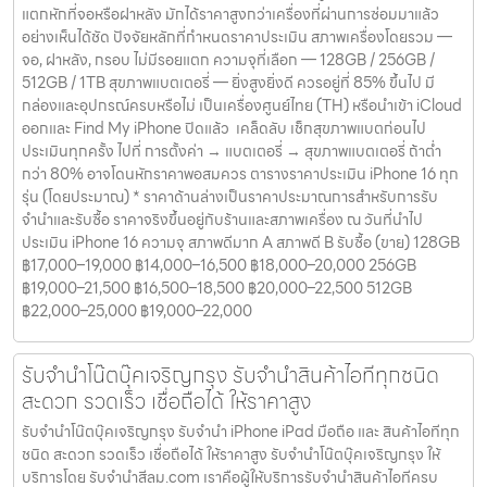
แตกหักที่จอหรือฝาหลัง มักได้ราคาสูงกว่าเครื่องที่ผ่านการซ่อมมาแล้ว
อย่างเห็นได้ชัด ปัจจัยหลักที่กำหนดราคาประเมิน สภาพเครื่องโดยรวม —
จอ, ฝาหลัง, กรอบ ไม่มีรอยแตก ความจุที่เลือก — 128GB / 256GB /
512GB / 1TB สุขภาพแบตเตอรี่ — ยิ่งสูงยิ่งดี ควรอยู่ที่ 85% ขึ้นไป มี
กล่องและอุปกรณ์ครบหรือไม่ เป็นเครื่องศูนย์ไทย (TH) หรือนำเข้า iCloud
ออกและ Find My iPhone ปิดแล้ว เคล็ดลับ เช็กสุขภาพแบตก่อนไป
ประเมินทุกครั้ง ไปที่ การตั้งค่า → แบตเตอรี่ → สุขภาพแบตเตอรี่ ถ้าต่ำ
กว่า 80% อาจโดนหักราคาพอสมควร ตารางราคาประเมิน iPhone 16 ทุก
รุ่น (โดยประมาณ) * ราคาด้านล่างเป็นราคาประมาณการสำหรับการรับ
จำนำและรับซื้อ ราคาจริงขึ้นอยู่กับร้านและสภาพเครื่อง ณ วันที่นำไป
ประเมิน iPhone 16 ความจุ สภาพดีมาก A สภาพดี B รับซื้อ (ขาย) 128GB
฿17,000–19,000 ฿14,000–16,500 ฿18,000–20,000 256GB
฿19,000–21,500 ฿16,500–18,500 ฿20,000–22,500 512GB
฿22,000–25,000 ฿19,000–22,000
รับจำนำโน๊ตบุ๊คเจริญกรุง รับจำนำสินค้าไอทีทุกชนิด
สะดวก รวดเร็ว เชื่อถือได้ ให้ราคาสูง
รับจำนำโน๊ตบุ๊คเจริญกรุง รับจำนำ iPhone iPad มือถือ และ สินค้าไอทีทุก
ชนิด สะดวก รวดเร็ว เชื่อถือได้ ให้ราคาสูง รับจำนำโน๊ตบุ๊คเจริญกรุง ให้
บริการโดย รับจํานําสีลม.com เราคือผู้ให้บริการรับจำนำสินค้าไอทีครบ