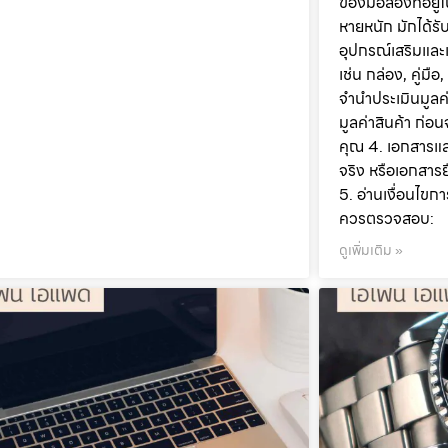
ของมือสองที่อยู่
หายหนัก มักได้รั
อุปกรณ์เสริมและ
เช่น กล่อง, คู่มือ
จำนำประเมินมูลค
มูลค่าสินค้า ก่
คุณ 4. เอกสารแล
จริง หรือเอกสาร
5. อ่านเงื่อนไขก
ควรตรวจสอบ:
ดูเพิ่มเติม »