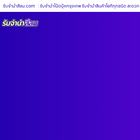
รับจํานําสีลม.com
: รับจำนำโน๊ตบุ๊คกรุงเทพ รับจำนำสินค้าไอทีทุกชนิด สะดวก รว