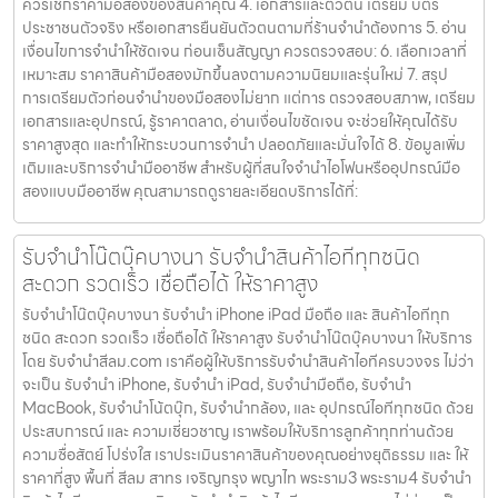
ควรเช็กราคามือสองของสินค้าคุณ 4. เอกสารและตัวตน เตรียม บัตร
ประชาชนตัวจริง หรือเอกสารยืนยันตัวตนตามที่ร้านจำนำต้องการ 5. อ่าน
เงื่อนไขการจำนำให้ชัดเจน ก่อนเซ็นสัญญา ควรตรวจสอบ: 6. เลือกเวลาที่
เหมาะสม ราคาสินค้ามือสองมักขึ้นลงตามความนิยมและรุ่นใหม่ 7. สรุป
การเตรียมตัวก่อนจำนำของมือสองไม่ยาก แต่การ ตรวจสอบสภาพ, เตรียม
เอกสารและอุปกรณ์, รู้ราคาตลาด, อ่านเงื่อนไขชัดเจน จะช่วยให้คุณได้รับ
ราคาสูงสุด และทำให้กระบวนการจำนำ ปลอดภัยและมั่นใจได้ 8. ข้อมูลเพิ่ม
เติมและบริการจำนำมืออาชีพ สำหรับผู้ที่สนใจจำนำไอโฟนหรืออุปกรณ์มือ
สองแบบมืออาชีพ คุณสามารถดูรายละเอียดบริการได้ที่:
รับจำนำโน๊ตบุ๊คบางนา รับจำนำสินค้าไอทีทุกชนิด
สะดวก รวดเร็ว เชื่อถือได้ ให้ราคาสูง
รับจำนำโน๊ตบุ๊คบางนา รับจำนำ iPhone iPad มือถือ และ สินค้าไอทีทุก
ชนิด สะดวก รวดเร็ว เชื่อถือได้ ให้ราคาสูง รับจำนำโน๊ตบุ๊คบางนา ให้บริการ
โดย รับจํานําสีลม.com เราคือผู้ให้บริการรับจำนำสินค้าไอทีครบวงจร ไม่ว่า
จะเป็น รับจำนำ iPhone, รับจำนำ iPad, รับจำนำมือถือ, รับจำนำ
MacBook, รับจำนำโน้ตบุ๊ก, รับจำนำกล้อง, และ อุปกรณ์ไอทีทุกชนิด ด้วย
ประสบการณ์ และ ความเชี่ยวชาญ เราพร้อมให้บริการลูกค้าทุกท่านด้วย
ความซื่อสัตย์ โปร่งใส เราประเมินราคาสินค้าของคุณอย่างยุติธรรม และ ให้
ราคาที่สูง พื้นที่ สีลม สาทร เจริญกรุง พญาไท พระราม3 พระราม4 รับจำนำ