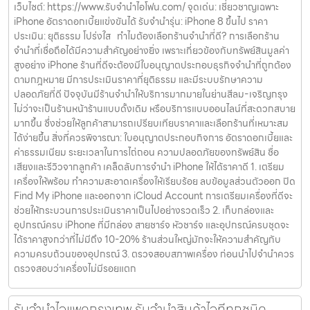
เว็บไซต์: https://www.รับจํานําไอโฟน.com/ จุดเด่น: เชี่ยวชาญเฉพาะ
iPhone อัตราดอกเบี้ยแข่งขันได้ รับจำนำรุ่น: iPhone 8 ขึ้นไป ราคา
ประเมิน: ยุติธรรม โปร่งใส ทำไมต้องเลือกร้านจำนำที่ดี? การเลือกร้าน
จำนำที่เชื่อถือได้มีความสำคัญอย่างยิ่ง เพราะเกี่ยวข้องกับทรัพย์สินมูลค่า
สูงอย่าง iPhone ร้านที่ดีจะต้องมีใบอนุญาตประกอบธุรกิจจำนำที่ถูกต้อง
ตามกฎหมาย มีการประเมินราคาที่ยุติธรรม และมีระบบรักษาความ
ปลอดภัยที่ดี ปัจจุบันมีร้านจำนำให้บริการมากมายในย่านสีลม-เจริญกรุง
ไม่ว่าจะเป็นร้านหน้าร้านแบบดั้งเดิม หรือบริการแบบออนไลน์ที่สะดวกสบาย
มากขึ้น ซึ่งช่วยให้ลูกค้าสามารถเปรียบเทียบราคาและเลือกร้านที่เหมาะสม
ได้ง่ายขึ้น สิ่งที่ควรพิจารณา: ใบอนุญาตประกอบกิจการ อัตราดอกเบี้ยและ
ค่าธรรมเนียม ระยะเวลาในการไถ่ถอน ความปลอดภัยของทรัพย์สิน ชื่อ
เสียงและรีวิวจากลูกค้า เคล็ดลับการจำนำ iPhone ให้ได้ราคาดี 1. เตรียม
เครื่องให้พร้อม ทำความสะอาดเครื่องให้เรียบร้อย ลบข้อมูลส่วนตัวออก ปิด
Find My iPhone และออกจาก iCloud Account การเตรียมเครื่องที่ดีจะ
ช่วยให้กระบวนการประเมินราคาเป็นไปอย่างรวดเร็ว 2. เก็บกล่องและ
อุปกรณ์ครบ iPhone ที่มีกล่อง สายชาร์จ หัวชาร์จ และอุปกรณ์ครบชุดจะ
ได้ราคาสูงกว่าที่ไม่มีถึง 10-20% ร้านส่วนใหญ่มักจะให้ความสำคัญกับ
ความครบถ้วนของอุปกรณ์ 3. ตรวจสอบสภาพเครื่อง ก่อนนำไปจำนำควร
ตรวจสอบว่าเครื่องไม่มีรอยแตก
รับจำนำไอแพดกรุงเทพ รับจำนำสินค้าไอทีทุกชนิด