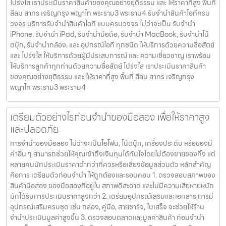
โปร่งใส เราประเมินราคาสินค้าของคุณอย่างยุติธรรม และ ให้ราคาที่สูง พื้นที่
สีลม สาทร เจริญกรุง พญาไท พระราม3 พระราม4 รับจำนำสินค้าไอทีครบ
วงจร บริการรับจำนำสินค้าไอที แบบครบวงจร ไม่ว่าจะเป็น รับจำนำ
iPhone, รับจำนำ iPad, รับจำนำมือถือ, รับจำนำ MacBook, รับจำนำโน๊
ตบุ๊ก, รับจำนำกล้อง, และ อุปกรณ์ไอที ทุกชนิด ให้บริการด้วยความซื่อสัตย์
และ โปร่งใส ให้บริการด้วยผู้มีประสบการณ์ และ ความเชี่ยวชาญ เราพร้อม
ให้บริการลูกค้าทุกท่านด้วยความซื่อสัตย์ โปร่งใส เราประเมินราคาสินค้า
ของคุณอย่างยุติธรรม และ ให้ราคาที่สูง พื้นที่ สีลม สาทร เจริญกรุง
พญาไท พระราม3 พระราม4
เตรียมตัวอย่างไรก่อนจำนำของมือสอง เพื่อให้ราคาสูง
และปลอดภัย
การจำนำของมือสอง ไม่ว่าจะเป็นไอโฟน, โน้ตบุ๊ก, เครื่องประดับ หรือของมี
ค่าอื่น ๆ สามารถช่วยให้คุณเข้าถึงเงินทุนได้ทันใจโดยไม่ต้องขายของทิ้ง แต่
หลายคนมักประเมินราคาต่ำกว่าที่ควรหรือเสี่ยงข้อมูลส่วนตัว หลักสำคัญ
คือการ เตรียมตัวก่อนจำนำ ให้ถูกต้องและรอบคอบ 1. ตรวจสอบสภาพของ
สินค้ามือสอง ของมือสองที่อยู่ใน สภาพดีสะอาด และไม่มีความเสียหายหนัก
มักได้รับการประเมินราคาสูงกว่า 2. เตรียมอุปกรณ์เสริมและเอกสาร การมี
อุปกรณ์เสริมครบชุด เช่น กล่อง, คู่มือ, สายชาร์จ, ใบเสร็จ จะช่วยให้ร้าน
จำนำประเมินมูลค่าสูงขึ้น 3. ตรวจสอบตลาดและมูลค่าสินค้า ก่อนจำนำ