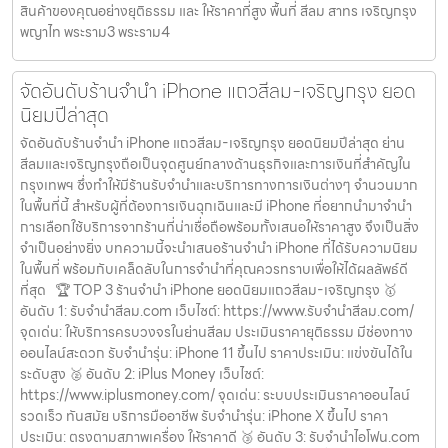
สินค้าของคุณอย่างยุติธรรม และ ให้ราคาที่สูง พื้นที่ สีลม สาทร เจริญกรุง
พญาไท พระราม3 พระราม4
จัดอันดับร้านจำนำ iPhone แถวสีลม-เจริญกรุง ยอด
นิยมปีล่าสุด
จัดอันดับร้านจำนำ iPhone แถวสีลม-เจริญกรุง ยอดนิยมปีล่าสุด ย่าน
สีลมและเจริญกรุงถือเป็นจุดศูนย์กลางด้านธุรกิจและการเงินที่สำคัญใน
กรุงเทพฯ ซึ่งทำให้มีร้านรับจำนำและบริการทางการเงินต่างๆ จำนวนมาก
ในพื้นที่นี้ สำหรับผู้ที่ต้องการเงินฉุกเฉินและมี iPhone ที่อยากนำมาจำนำ
การเลือกใช้บริการจากร้านที่น่าเชื่อถือพร้อมทั้งเสนอให้ราคาสูง จึงเป็นสิ่ง
จำเป็นอย่างยิ่ง บทความนี้จะนำเสนอร้านจำนำ iPhone ที่ได้รับความนิยม
ในพื้นที่ พร้อมกับเคล็ดลับในการจำนำที่คุณควรทราบเพื่อให้ได้ผลลัพธ์ดี
ที่สุด 🏆 TOP 3 ร้านจำนำ iPhone ยอดนิยมแถวสีลม-เจริญกรุง 🥇
อันดับ 1: รับจำนำสีลม.com เว็บไซต์: https://www.รับจํานําสีลม.com/
จุดเด่น: ให้บริการครบวงจรในย่านสีลม ประเมินราคายุติธรรม มีช่องทาง
ออนไลน์สะดวก รับจำนำรุ่น: iPhone 11 ขึ้นไป ราคาประเมิน: แข่งขันได้ใน
ระดับสูง 🥈 อันดับ 2: iPlus Money เว็บไซต์:
https://www.iplusmoney.com/ จุดเด่น: ระบบประเมินราคาออนไลน์
รวดเร็ว ทันสมัย บริการมืออาชีพ รับจำนำรุ่น: iPhone X ขึ้นไป ราคา
ประเมิน: ตรงตามสภาพเครื่อง ให้ราคาดี 🥉 อันดับ 3: รับจำนำไอโฟน.com