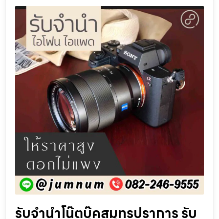
รับจำนำโน๊ตบุ๊คสมุทรปราการ รับ