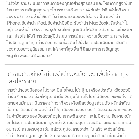
โปร่งใส เราประเมินราคาสินค้าของคุณอย่างยุติธรรม และ ให้ราคาที่สูง พื้นที่
สีลม สาทร เจริญกรุง พญาไท พระราม3 พระราม4 รับจำนำสินค้าไอทีครบ
วงจร บริการรับจำนำสินค้าไอที แบบครบวงจร ไม่ว่าจะเป็น รับจำนำ
iPhone, รับจำนำ iPad, รับจำนำมือถือ, รับจำนำ MacBook, รับจำนำโน๊
ตบุ๊ก, รับจำนำกล้อง, และ อุปกรณ์ไอที ทุกชนิด ให้บริการด้วยความซื่อสัตย์
และ โปร่งใส ให้บริการด้วยผู้มีประสบการณ์ และ ความเชี่ยวชาญ เราพร้อม
ให้บริการลูกค้าทุกท่านด้วยความซื่อสัตย์ โปร่งใส เราประเมินราคาสินค้า
ของคุณอย่างยุติธรรม และ ให้ราคาที่สูง พื้นที่ สีลม สาทร เจริญกรุง
พญาไท พระราม3 พระราม4
เตรียมตัวอย่างไรก่อนจำนำของมือสอง เพื่อให้ราคาสูง
และปลอดภัย
การจำนำของมือสอง ไม่ว่าจะเป็นไอโฟน, โน้ตบุ๊ก, เครื่องประดับ หรือของมี
ค่าอื่น ๆ สามารถช่วยให้คุณเข้าถึงเงินทุนได้ทันใจโดยไม่ต้องขายของทิ้ง แต่
หลายคนมักประเมินราคาต่ำกว่าที่ควรหรือเสี่ยงข้อมูลส่วนตัว หลักสำคัญ
คือการ เตรียมตัวก่อนจำนำ ให้ถูกต้องและรอบคอบ 1. ตรวจสอบสภาพของ
สินค้ามือสอง ของมือสองที่อยู่ใน สภาพดีสะอาด และไม่มีความเสียหายหนัก
มักได้รับการประเมินราคาสูงกว่า 2. เตรียมอุปกรณ์เสริมและเอกสาร การมี
อุปกรณ์เสริมครบชุด เช่น กล่อง, คู่มือ, สายชาร์จ, ใบเสร็จ จะช่วยให้ร้าน
จำนำประเมินมูลค่าสูงขึ้น 3. ตรวจสอบตลาดและมูลค่าสินค้า ก่อนจำนำ