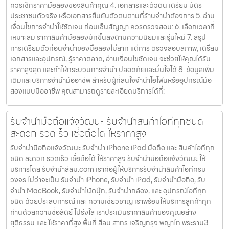
ควรเช็กราคามือสองของสินค้าคุณ 4. เอกสารและตัวตน เตรียม บัตร
ประชาชนตัวจริง หรือเอกสารยืนยันตัวตนตามที่ร้านจำนำต้องการ 5. อ่าน
เงื่อนไขการจำนำให้ชัดเจน ก่อนเซ็นสัญญา ควรตรวจสอบ: 6. เลือกเวลาที่
เหมาะสม ราคาสินค้ามือสองมักขึ้นลงตามความนิยมและรุ่นใหม่ 7. สรุป
การเตรียมตัวก่อนจำนำของมือสองไม่ยาก แต่การ ตรวจสอบสภาพ, เตรียม
เอกสารและอุปกรณ์, รู้ราคาตลาด, อ่านเงื่อนไขชัดเจน จะช่วยให้คุณได้รับ
ราคาสูงสุด และทำให้กระบวนการจำนำ ปลอดภัยและมั่นใจได้ 8. ข้อมูลเพิ่ม
เติมและบริการจำนำมืออาชีพ สำหรับผู้ที่สนใจจำนำไอโฟนหรืออุปกรณ์มือ
สองแบบมืออาชีพ คุณสามารถดูรายละเอียดบริการได้ที่:
รับจำนำมือถือแจ้งวัฒนะ รับจำนำสินค้าไอทีทุกชนิด
สะดวก รวดเร็ว เชื่อถือได้ ให้ราคาสูง
รับจำนำมือถือแจ้งวัฒนะ รับจำนำ iPhone iPad มือถือ และ สินค้าไอทีทุก
ชนิด สะดวก รวดเร็ว เชื่อถือได้ ให้ราคาสูง รับจำนำมือถือแจ้งวัฒนะ ให้
บริการโดย รับจํานําสีลม.com เราคือผู้ให้บริการรับจำนำสินค้าไอทีครบ
วงจร ไม่ว่าจะเป็น รับจำนำ iPhone, รับจำนำ iPad, รับจำนำมือถือ, รับ
จำนำ MacBook, รับจำนำโน้ตบุ๊ก, รับจำนำกล้อง, และ อุปกรณ์ไอทีทุก
ชนิด ด้วยประสบการณ์ และ ความเชี่ยวชาญ เราพร้อมให้บริการลูกค้าทุก
ท่านด้วยความซื่อสัตย์ โปร่งใส เราประเมินราคาสินค้าของคุณอย่าง
ยุติธรรม และ ให้ราคาที่สูง พื้นที่ สีลม สาทร เจริญกรุง พญาไท พระราม3