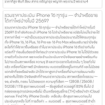
ราคาที่สูง พื้นที่ สีลม สาทร เจริญกรุง พญาไท พระราม3 พระราม4
รวมราคาประเมิน iPhone 16 ทุกรุ่น — จำนำหรือขาย
ได้เท่าไหร่บ้างในปี 2569?
รวมราคาประเมิน iPhone 16 ทุกรุ่น — จำนำหรือขายได้เท่าไหร่บ้างในปี
2569? ถ้ากำลังคิดจะนำ iPhone 16 ไปจำนำหรือขาย แต่ยังไม่แน่ใจว่าจะได้
ราคาเท่าไหร่ — หน้านี้รวบรวมราคาประเมินโดยประมาณไว้ให้ครบทุกรุ่น
ทั้ง iPhone 16, 16 Plus, 16 Pro และ 16 Pro Max พร้อมอธิบายว่าปัจจัย
อะไรที่ทำให้ราคาขึ้นหรือลง ทำไมราคาประเมิน iPhone 16 ถึงต่างกันใน
แต่ละที่? ก่อนอื่นต้องเข้าใจก่อนว่า ราคาประเมิน iPhone 16 ไม่ได้มีตัวเลข
ตายตัวทั่วประเทศ เพราะแต่ละร้านประเมินจากปัจจัยหลายอย่างพร้อมกัน
ไม่ว่าจะเป็นสภาพเครื่อง ความจุ สี และภาวะตลาดในช่วงนั้น ๆ โดยทั่วไป
แล้ว เครื่องที่มีสภาพดี มีกล่องครบ แบตเตอรี่ยังอยู่ในเกณฑ์ดี และไม่มีรอย
แตกหักที่จอหรือฝาหลัง มักได้ราคาสูงกว่าเครื่องที่ผ่านการซ่อมมาแล้ว
อย่างเห็นได้ชัด ปัจจัยหลักที่กำหนดราคาประเมิน สภาพเครื่องโดยรวม —
จอ, ฝาหลัง, กรอบ ไม่มีรอยแตก ความจุที่เลือก — 128GB / 256GB /
512GB / 1TB สุขภาพแบตเตอรี่ — ยิ่งสูงยิ่งดี ควรอยู่ที่ 85% ขึ้นไป มี
กล่องและอุปกรณ์ครบหรือไม่ เป็นเครื่องศูนย์ไทย (TH) หรือนำเข้า iCloud
ออกและ Find My iPhone ปิดแล้ว เคล็ดลับ เช็กสุขภาพแบตก่อนไป
ประเมินทุกครั้ง ไปที่ การตั้งค่า → แบตเตอรี่ → สุขภาพแบตเตอรี่ ถ้าต่ำ